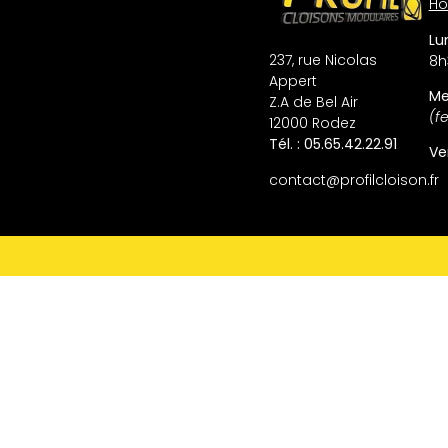
Ho
Lun
237, rue Nicolas
8h
Appert
Me
Z.A de Bel Air
(f
12000 Rodez
Tél. : 05.65.42.22.91
Ve
contact@profilcloison.fr