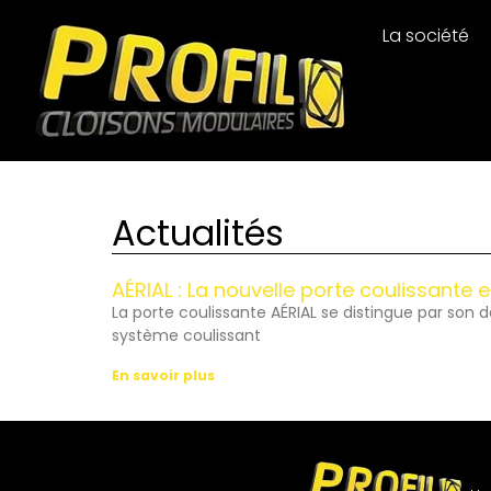
La société
Actualités
AÉRIAL : La nouvelle porte coulissante 
La porte coulissante AÉRIAL se distingue par son 
système coulissant
En savoir plus