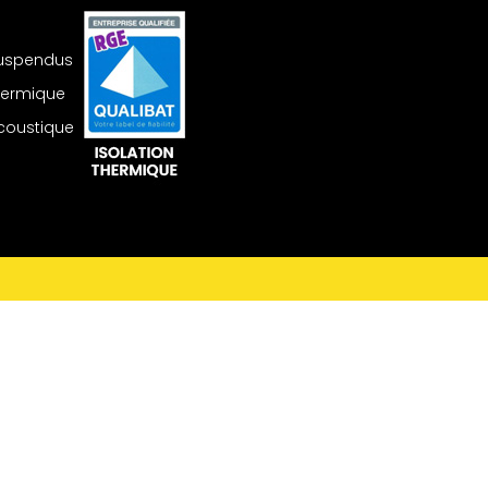
suspendus
thermique
acoustique