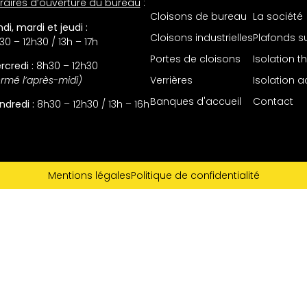
raires d’ouverture du bureau
:
Cloisons de bureau
La société
di, mardi et jeudi :
Cloisons industrielles
Plafonds 
30 – 12h30 / 13h – 17h
Portes de cloisons
Isolation 
rcredi :
8h30 – 12h30
Verrières
Isolation 
ermé l’après-midi)
Banques d'accueil
Contact
ndredi :
8h30 – 12h30 / 13h – 16h
Mentions légales
Politique de confidentialité